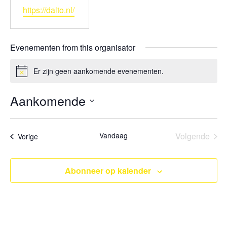
Website
https://dalto.nl/
Evenementen from this organisator
Er zijn geen aankomende evenementen.
Bericht
Aankomende
Selecteer
een
datum.
Eve
Vandaag
Volgende
Evenementen
Vorige
Abonneer op kalender