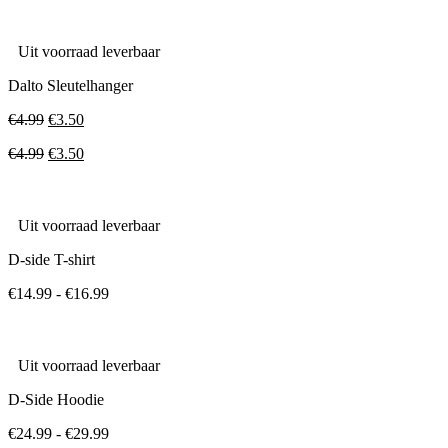
Uit voorraad leverbaar
Dalto Sleutelhanger
Oorspronkelijke
Huidige
€
4.99
€
3.50
prijs
prijs
Oorspronkelijke
Huidige
€
4.99
€
3.50
was:
is:
prijs
prijs
€4.99.
€3.50.
was:
is:
€4.99.
€3.50.
Uit voorraad leverbaar
D-side T-shirt
Prijsklasse:
€
14.99
-
€
16.99
€14.99
tot
€16.99
Uit voorraad leverbaar
D-Side Hoodie
Prijsklasse:
€
24.99
-
€
29.99