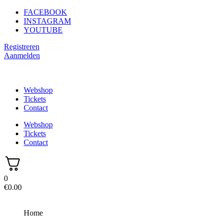
Ga
FACEBOOK
naar
INSTAGRAM
de
YOUTUBE
inhoud
Registreren
Aanmelden
Webshop
Tickets
Contact
Webshop
Tickets
Contact
0
€
0.00
Home