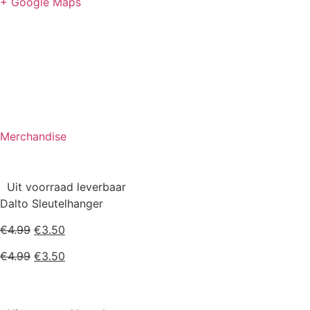
+ Google Maps
Merchandise
Uit voorraad leverbaar
Dalto Sleutelhanger
Oorspronkelijke
Huidige
€
4.99
€
3.50
prijs
prijs
Oorspronkelijke
Huidige
€
4.99
€
3.50
was:
is:
prijs
prijs
€4.99.
€3.50.
was:
is:
€4.99.
€3.50.