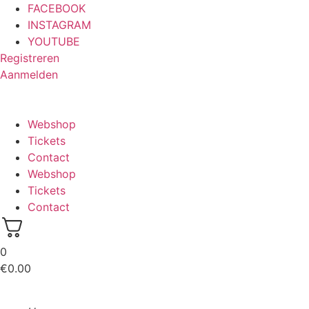
Ga
FACEBOOK
naar
INSTAGRAM
de
YOUTUBE
inhoud
Registreren
Aanmelden
Webshop
Tickets
Contact
Webshop
Tickets
Contact
0
€
0.00